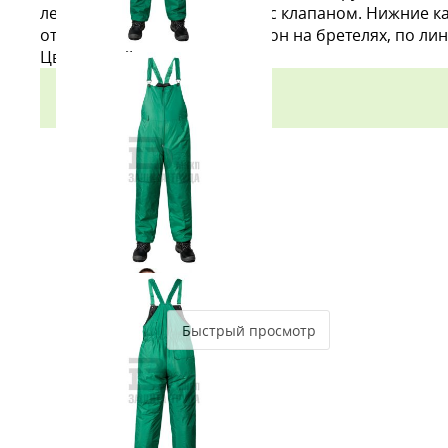
левой полочке — накладной с клапаном. Нижние ка
отстегивается.Полукомбинезон на бретелях, по ли
Цвет: серый с зеленым
Быстрый просмотр